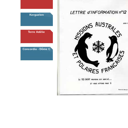
Kerguelen
Terre Adélie
Concordia - Dôme C