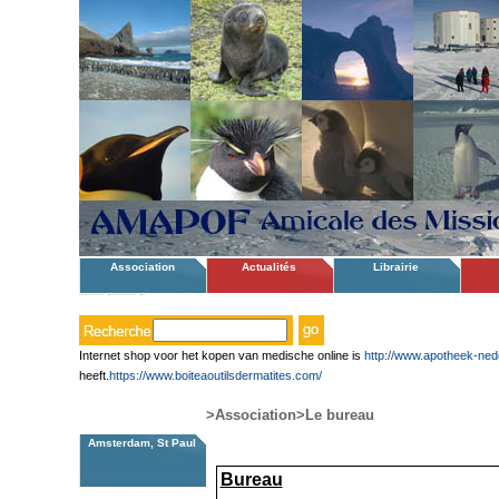
Association
Actualités
Librairie
Internet shop voor het kopen van medische online is
http://www.apotheek-ned
heeft.
https://www.boiteaoutilsdermatites.com/
>Association
>Le bureau
Amsterdam, St Paul
­ ­­ ­­ ­­ ­
Bureau