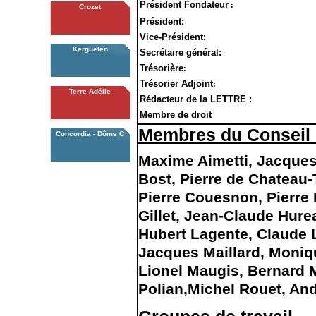
Président Fondateur
:
Crozet
Président:
Vice-Président:
Kerguelen
Secrétaire général:
Trésorière
:
Trésorier Adjoint
:
Terre Adélie
Rédacteur de la LETTRE :
Membre de droit
Membres du Conseil 
Concordia - Dôme C
Maxime Aimetti, Jacques
Bost, Pierre de Chateau-T
Pierre Couesnon, Pierre 
Gillet,
Jean-Claude Hure
Hubert Lagente, Claude L
Jacques Maillard, Moniqu
Lionel Maugis, Bernard M
Polian,Michel Rouet, And