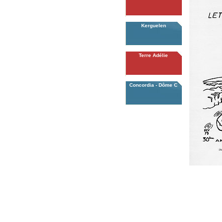
Kerguelen
Terre Adélie
Concordia - Dôme C