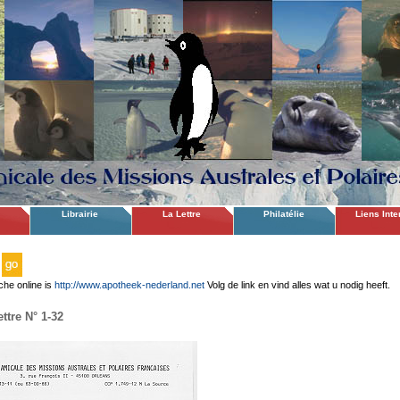
Librairie
La Lettre
Philatélie
Liens Inte
che online is
http://www.apotheek-nederland.net
Volg de link en vind alles wat u nodig heeft.
ttre N° 1-32