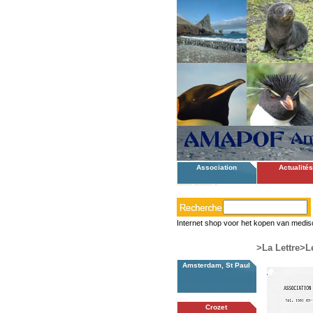
Association
Actualités
Internet shop voor het kopen van medis
>La Lettre
>Le
Amsterdam, St Paul
Crozet