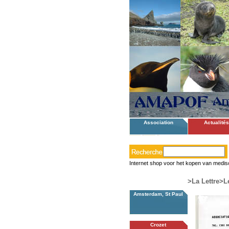
Association
Actualités
Internet shop voor het kopen van medis
>La Lettre
>Le
Amsterdam, St Paul
Crozet