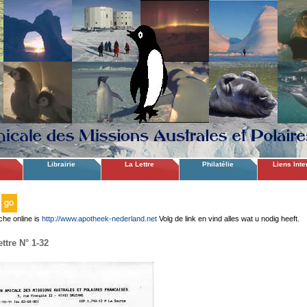
Librairie
La Lettre
Philatélie
Liens Inte
che online is
http://www.apotheek-nederland.net
Volg de link en vind alles wat u nodig heeft.
ttre N° 1-32