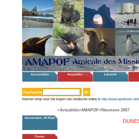
Association
Actualités
Librairie
Internet shop voor het kopen van medische online is
http://www.apotheek-ned
>Actualités
>AMAPOF
>Réunions 2007
Amsterdam, St Paul
DUNES 
Crozet