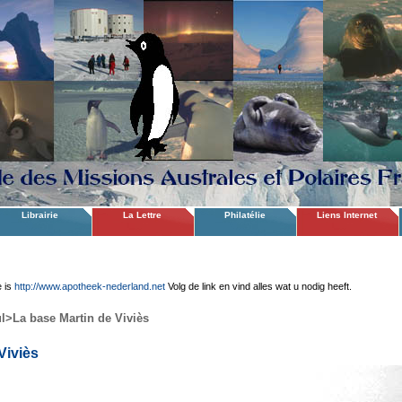
Librairie
La Lettre
Philatélie
Liens Internet
e is
http://www.apotheek-nederland.net
Volg de link en vind alles wat u nodig heeft.
l
>La base Martin de Viviès
Viviès