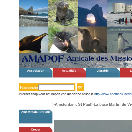
Association
Actualités
Librairie
L
Internet shop voor het kopen van medische online is
http://www.apotheek-neder
>Amsterdam, St Paul
>La base Martin de Vi
Amsterdam, St Paul
Crozet