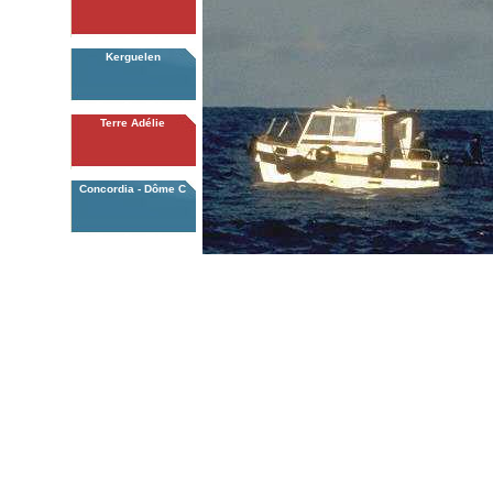
Kerguelen
Terre Adélie
Concordia - Dôme C