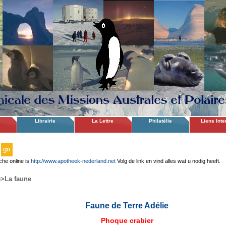
Librairie
La Lettre
Philatélie
Liens Inte
che online is
http://www.apotheek-nederland.net
Volg de link en vind alles wat u nodig heeft.
e
>La faune
Faune de Terre Adélie
Phoque crabier