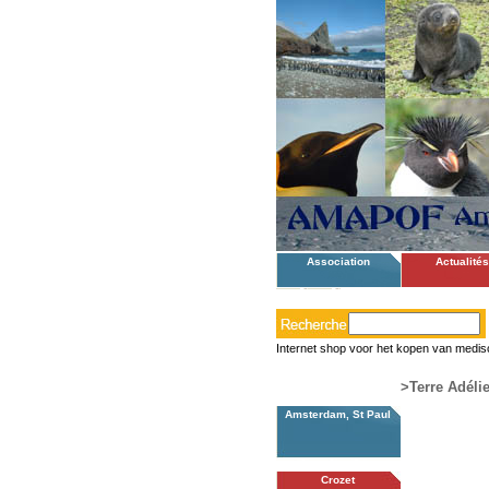
Association
Actualités
Internet shop voor het kopen van medis
>Terre Adéli
Amsterdam, St Paul
Crozet