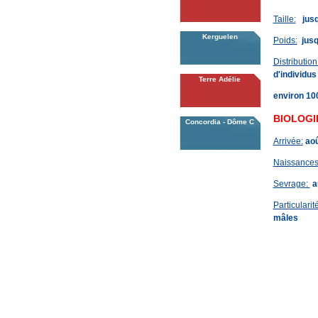
Taille:
jusq
Kerguelen
Poids:
jusq
Distribution
d'individus
Terre Adélie
environ 100
BIOLOGI
Concordia - Dôme C
Arrivée:
aoû
Naissances
Sevrage:
a
Particularité
mâles