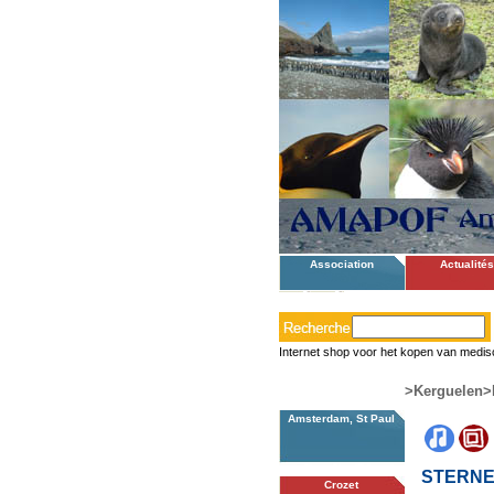
Association
Actualités
Internet shop voor het kopen van medis
>Kerguelen
>
Amsterdam, St Paul
STERN
Crozet