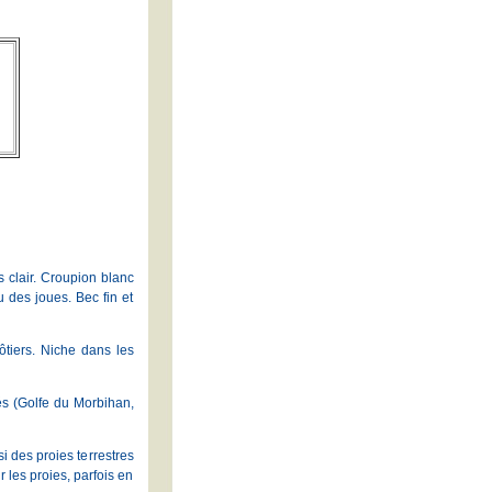
s clair. Croupion blanc
u des joues. Bec fin et
côtiers. Niche dans les
tés (Golfe du Morbihan,
i des proies terrestres
r les proies, parfois en