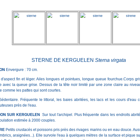
STERNE DE KERGUELEN
Sterna virgata
ION
Envergure : 70 cm.
 d'aspect fin et léger. Ailes longues et pointues, longue queue fourchue.Corps gri
e avec la queue grise. Dessus de la tête noir limité par une zone claire au nivea
e comme les pattes qui sont courtes.
 Sédentaire. Fréquente le littoral, les baies abritées, les lacs et les cours d'eau 
uteuses près de l'eau.
TION SUR KERGUELEN
Sur tout l'archipel. Plus fréquente dans les endroits abri
opulation estimée à 2000 couples.
RE
Petits crustacés et poissons pris près des rivages marins ou en eau douce. Auss
ombrics, araignées...). Elle survole l'eau à quelques mètres de la surface et pique su