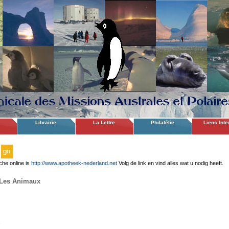
Librairie
La Lettre
Philatélie
Liens Inte
che online is
http://www.apotheek-nederland.net
Volg de link en vind alles wat u nodig heeft.
Les Animaux
E