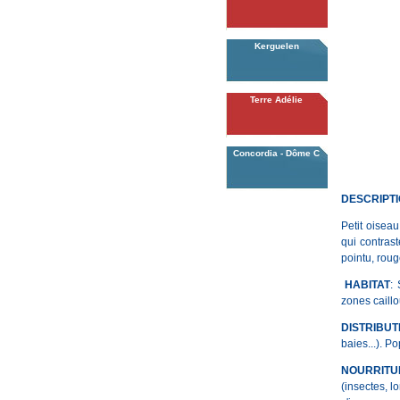
Kerguelen
Terre Adélie
Concordia - Dôme C
DESCRIPT
Petit oiseau
qui contrast
pointu, roug
HABITAT
:
zones caillo
DISTRIBU
baies...). P
NOURRITU
(insectes, l