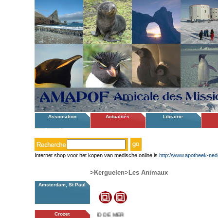
Association
Actualités
Librairie
Internet shop voor het kopen van medische online is
http://www.apotheek-ned
>Kerguelen
>Les Animaux
Amsterdam, St Paul
Crozet
LEOPARD DE MER