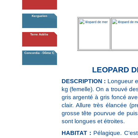
Kerguelen
Terre Adélie
Concordia - Dôme C
LEOPARD 
DESCRIPTION :
Longueur et
kg (femelle). On a trouvé d
gris argenté à gris foncé av
clair. Allure très élancée (
grosse tête pourvue de pui
sont longues et étroites.
HABITAT :
Pélagique. C'est