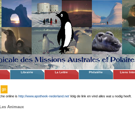
Librairie
La Lettre
Philatélie
Liens Inte
che online is
http://www.apotheek-nederland.net
Volg de link en vind alles wat u nodig heeft.
Les Animaux