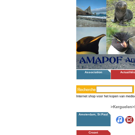
Association
Actualités
Internet shop voor het kopen van medis
>Kerguelen
>
Amsterdam, St Paul
Crozet