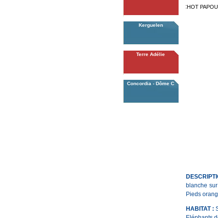
MANCHOT PAPOU
Kerguelen
Terre Adélie
Concordia - Dôme C
DESCRIPTI
blanche sur
Pieds orang
HABITAT :
Eléphants d