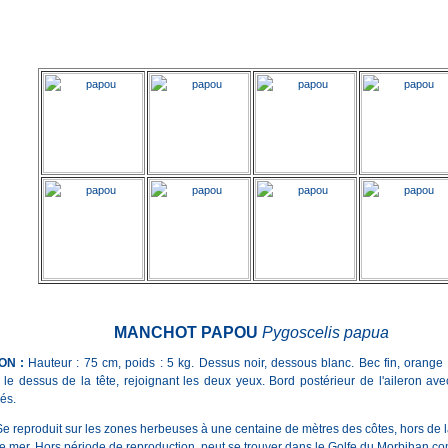
MANCHOT PAPOU
Pygoscelis papua
ON :
Hauteur : 75 cm, poids : 5 kg. Dessus noir, dessous blanc. Bec fin, orange
 le dessus de la tête, rejoignant les deux yeux. Bord postérieur de l'aileron a
és.
Se reproduit sur les zones herbeuses à une centaine de mètres des côtes, hors de l
e mer. Hors période de reproduction, peut se trouver dans le Golfe du Morbihan c