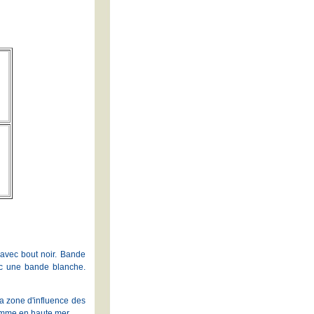
 avec bout noir. Bande
vec une bande blanche.
a zone d'influence des
omme en haute mer.