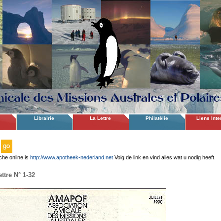
Librairie
La Lettre
Philatélie
Liens Inte
che online is
http://www.apotheek-nederland.net
Volg de link en vind alles wat u nodig heeft.
ttre N° 1-32