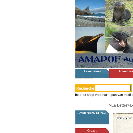
Association
Actualités
Internet shop voor het kopen van medis
>La Lettre
>Le
Amsterdam, St Paul
Crozet