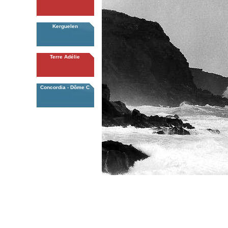
Kerguelen
Terre Adélie
Concordia - Dôme C